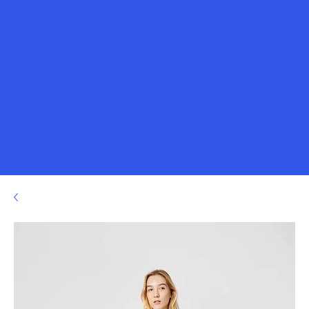
Title
Pari
s