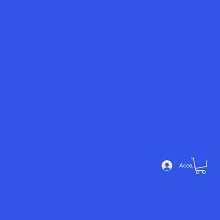
Noé
mie
Add
Devi
a
Accedi
me