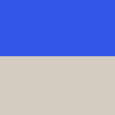
Noémie
Add a Title
Devime Pari