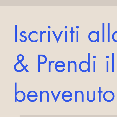
Iscriviti a
& Prendi i
benvenut