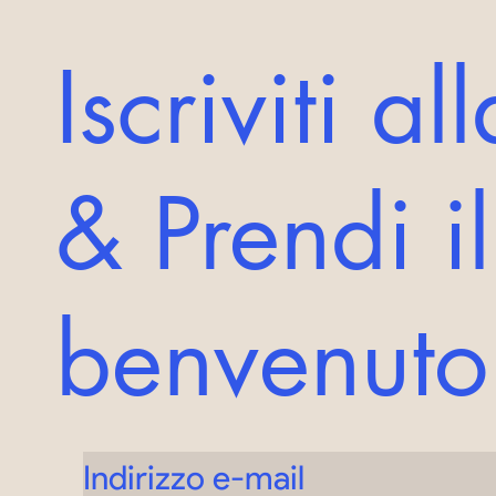
Iscriviti a
& Prendi i
benvenut