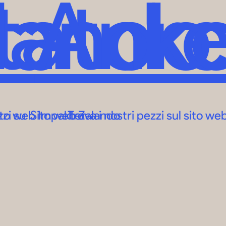
tator
lando
Anko
 sito web Impakter
ezzi su Sito web Zalando
Trova i nostri pezzi sul sito w