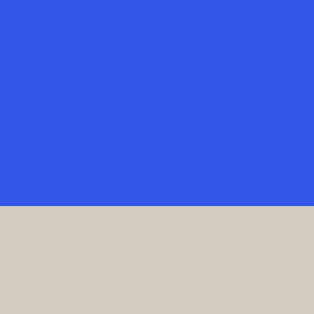
Noémie
Add a Title
Devime Pari