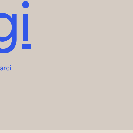
gi
arci