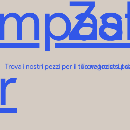
Impas
Za
r
Trova i nostri pezzi per il tuo negozio sul
Trova i nostri p