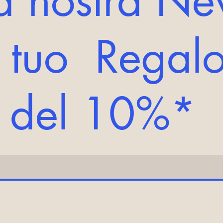
lla nostra Ne
l tuo Regalo
o del 10%*