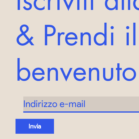
Iscriviti a
& Prendi i
benvenut
Invia