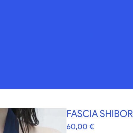
Noémie
Add a Title
Devime Pari
FASCIA SHIBOR
Prezzo
60,00 €