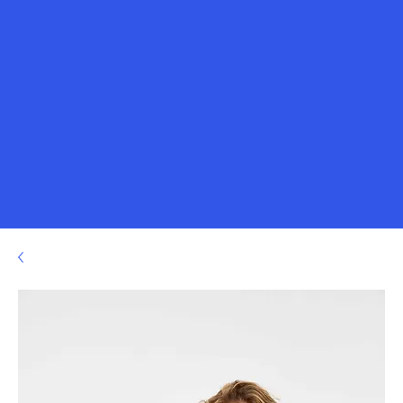
Title
Pari
s