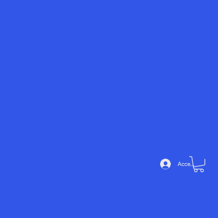
Noé
mie
Add
Devi
a
Accedi
me