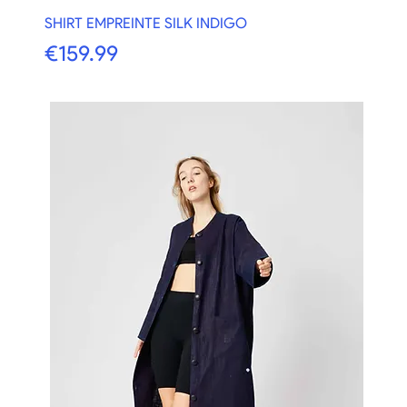
SHIRT EMPREINTE SILK INDIGO
価格
€159.99