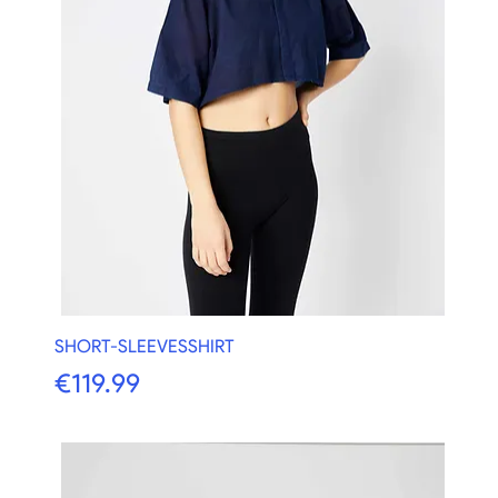
SHORT-SLEEVESSHIRT
価格
€119.99