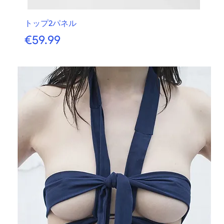
トップ2パネル
価格
€59.99