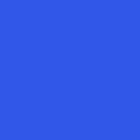
Title
Pari
s
店