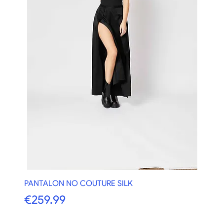
PANTALON NO COUTURE SILK
価格
€259.99