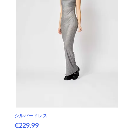
シルバードレス
価格
€229.99