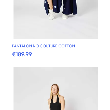
PANTALON NO COUTURE COTTON
価格
€189.99