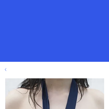
Title
Pari
s