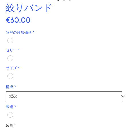
絞りバンド
価
€60.00
格
惑星の付加価値
*
セリー
*
サイズ
*
構成
*
製造
*
数量
*