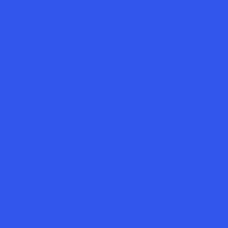
Title
Pari
s
PART