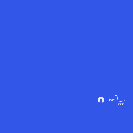
Noé
mie
Add
Devi
a
Iniciar sesión
me