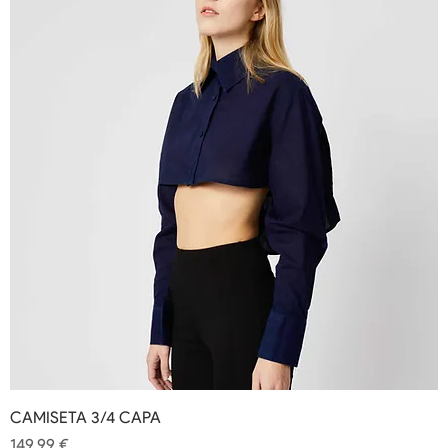
CAMISETA 3/4 CAPA
Precio
149,99 €