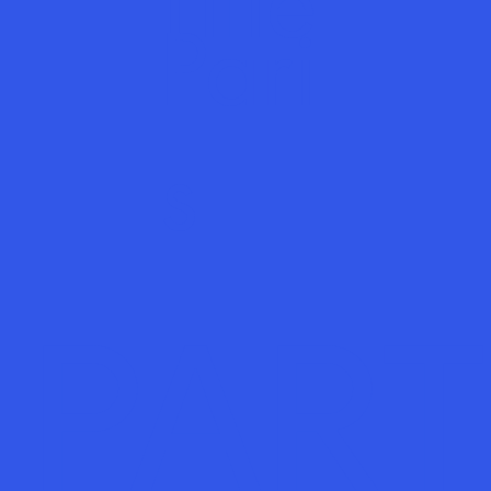
Title
Pari
s
PART