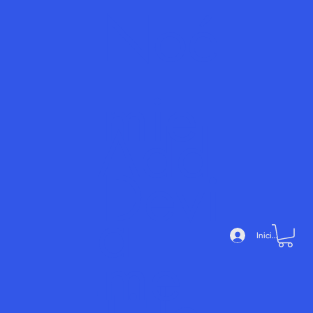
Noé
mie
Add
Devi
a
Iniciar sesión
me