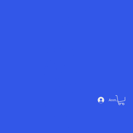
Noé
mie
Add
Devi
a
Anmelden
me