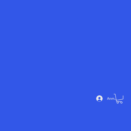
Noé
mie
Add
Devi
a
Anmelden
me