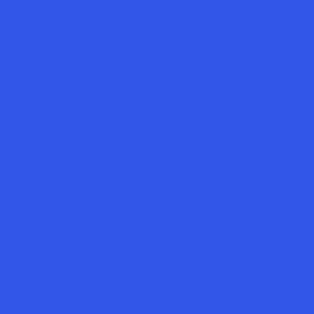
Title
Pari
s
n
d