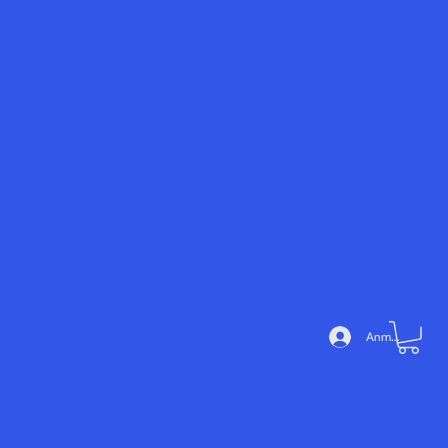
Noé
mie
Add
Devi
a
Anmelden
me