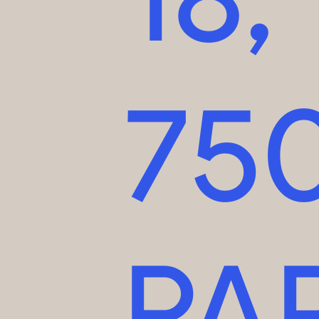
75
PA