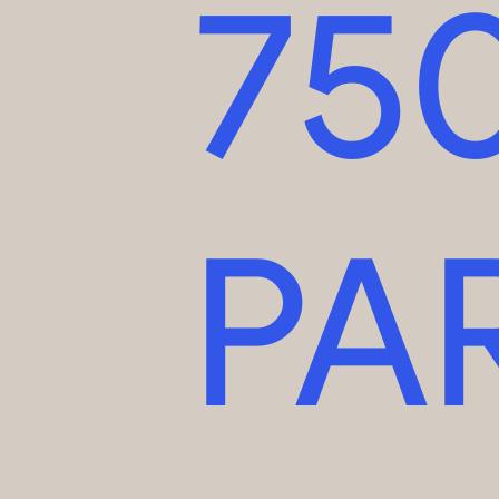
75
PA