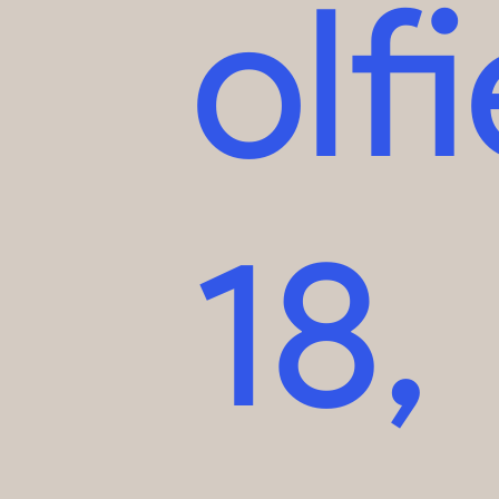
olfi
18,