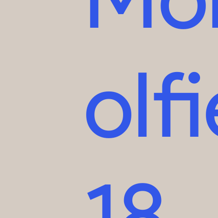
olfi
18,