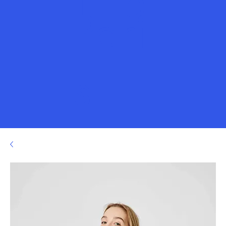
Title
Pari
s