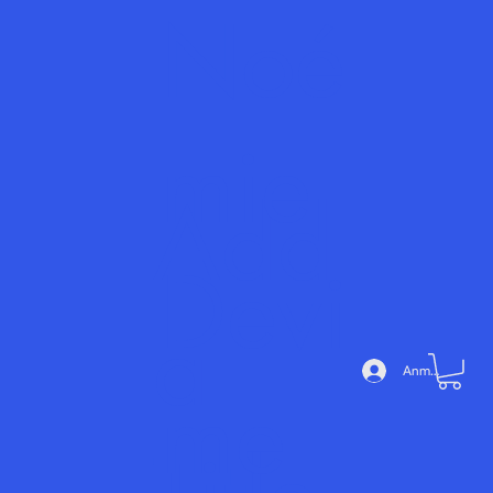
Noé
mie
Add
Devi
a
Anmelden
me