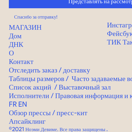
Представлять на рассмот
Спасибо за отправку!
Инстаг
МАГАЗИН
Фейсбу
Дом
ТИК Та
ДНК
О
Контакт
Отследить заказ
/
доставку
Таблицы размеров
/
Часто задаваемые 
Список акций
/
Выставочный зал
Исполнители / Правовая информация и
FR
EN
Обзор прессы / пресс-кит
Апсайклинг
©2021
.
Ноэми Девиме. Все права защищены