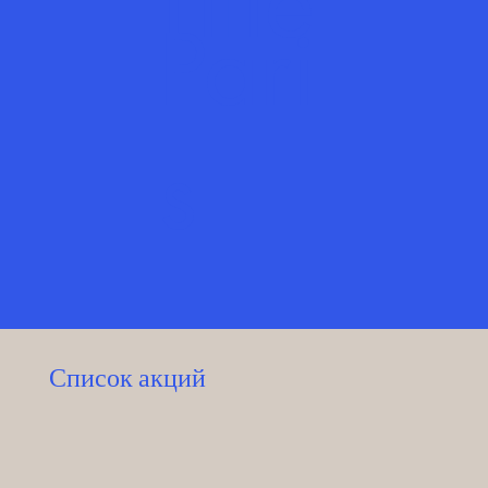
Title
Pari
s
Список акций