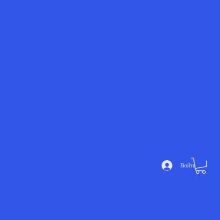
Noé
mie
Add
Devi
a
Войти
me