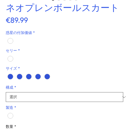
ネオプレンボールスカート
価
€89.99
格
惑星の付加価値
*
セリー
*
サイズ
*
構成
*
製造
*
数量
*