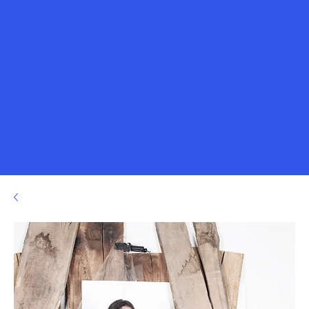
Title
Pari
s