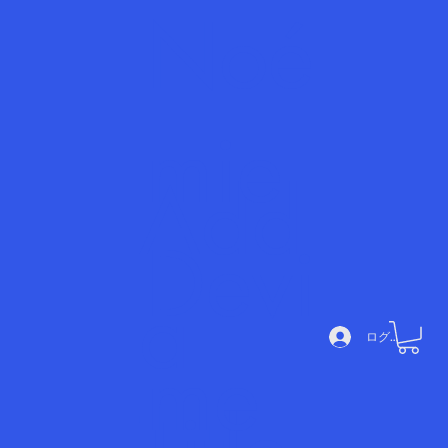
Noé
mie
Add
Devi
a
ログイン
me