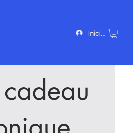
Iniciar sesión
s
 cadeau
ronique