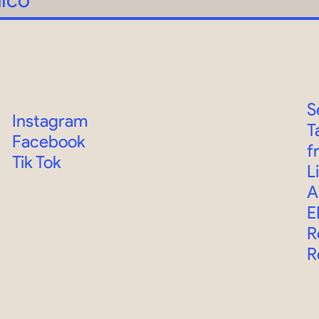
S
Instagram
T
Facebook
f
Tik Tok
L
A
E
R
R