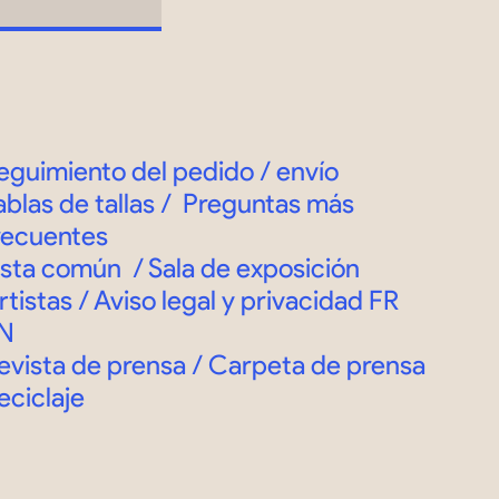
eguimiento del pedido
/
envío
ablas de tallas
/
Preguntas más
recuentes
ista común
/
Sala de exposición
rtistas / Aviso legal y privacidad
FR
N
evista de prensa / Carpeta de prensa
eciclaje