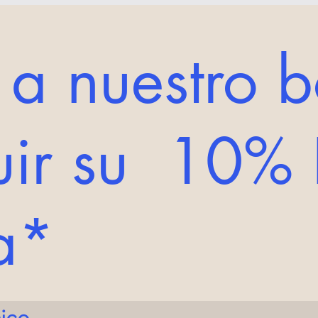
 a nuestro b
ir su 10% 
da*