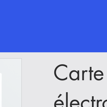
Noémie
Add a Title
Devime Pari
Carte
élect