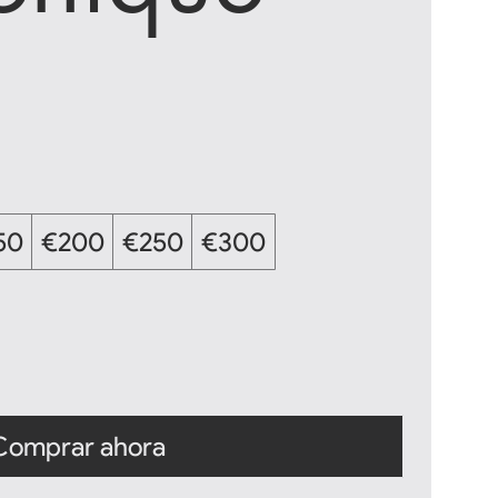
50
€200
€250
€300
Comprar ahora