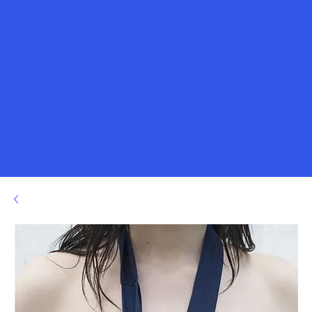
Title
Pari
s