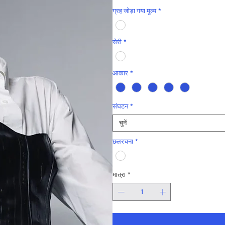
ग्रह जोड़ा गया मूल्य
*
सेरी
*
आकार
*
संघटन
*
चुनें
छलरचना
*
मात्रा
*