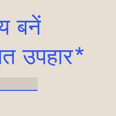
 बनें
गत उपहार*